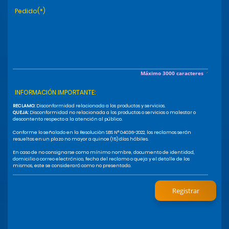
Pedido(*)
Máximo 3000 caracteres
INFORMACIÓN IMPORTANTE:
RECLAMO:
Disconformidad relacionada a los productos y servicios.
QUEJA:
Disconformidad no relacionada a los productos o servicios o malestar o
descontento respecto a la atención al público.
Conforme lo señalado en la Resoluciòn SBS N° 04036-2022, los reclamos serán
resueltos en un plazo no mayor a quince (15) días hábiles.
En caso de no consignarse como mínimo nombre, documento de identidad,
domicilio o correo electrónico, fecha del reclamo o queja y el detalle de los
mismos, este se considerará como no presentado.