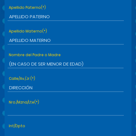
Apellido Paterno(*)
Apellido Materno(*)
Nombre del Padre o Madre
Calle/Av./Jr.(*)
Nro./Mzna/Lte(*)
Int/Dpto